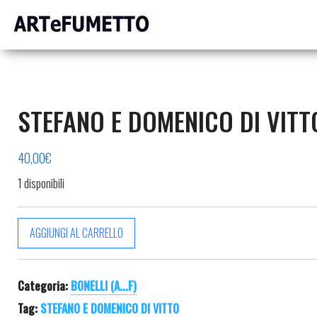
Tavole
ARTeFUMETTO
originali e
– Specialisti
illustrazioni
originali
in Tavole
Originali
STEFANO E DOMENICO DI VITT
40,00
€
1 disponibili
STEFANO E DOMENICO DI VITTO quantità
AGGIUNGI AL CARRELLO
Categoria:
BONELLI (A...F)
Tag:
STEFANO E DOMENICO DI VITTO