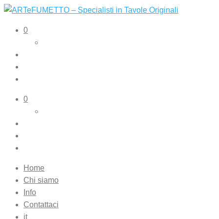
ARTeFUMETTO – Specialisti in Tavole Originali
Tavole originali e illustrazioni originali
0
0
Home
Chi siamo
Info
Contattaci
it