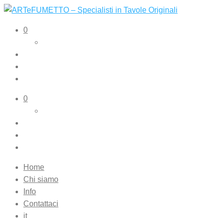
ARTeFUMETTO – Specialisti in Tavole Originali
Tavole originali e illustrazioni originali
0
0
Home
Chi siamo
Info
Contattaci
it