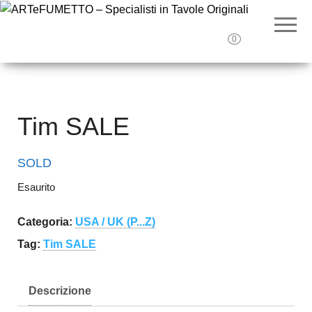
ARTeF
Tavole
originali e
– Special
illustrazioni
0
originali
Tavole O
Tim SALE
SOLD
Esaurito
Categoria:
USA / UK (P...Z)
Tag:
Tim SALE
Descrizione