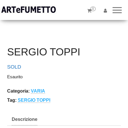
ARTeFUMETTO
Tavole
originali e
0
– Specialisti in
illustrazioni
originali
Tavole Originali
SERGIO TOPPI
SOLD
Esaurito
Categoria:
VARIA
Tag:
SERGIO TOPPI
Descrizione