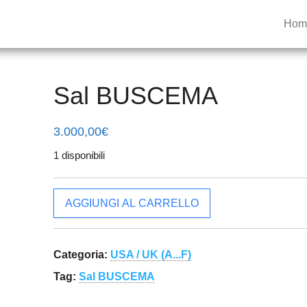
UMETTO
Hom
isti in
riginali
Sal BUSCEMA
3.000,00
€
1 disponibili
Sal BUSCEMA quantità
AGGIUNGI AL CARRELLO
Categoria:
USA / UK (A...F)
Tag:
Sal BUSCEMA