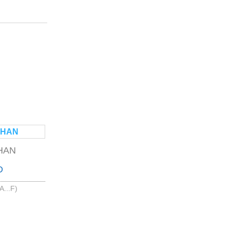
CHAN
D
A...F)