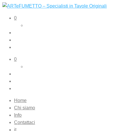
ARTeFUMETTO – Specialisti in Tavole Originali
Tavole originali e illustrazioni originali
0
0
Home
Chi siamo
Info
Contattaci
it