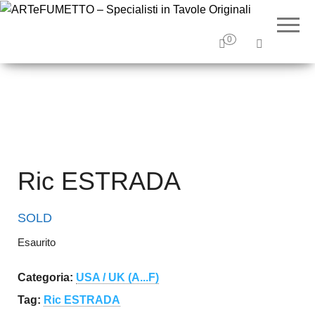
ARTeF
Tavole
originali e
– Special
illustrazioni
0
originali
Tavole O
Ric ESTRADA
SOLD
Esaurito
Categoria:
USA / UK (A...F)
Tag:
Ric ESTRADA