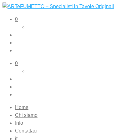
ARTeFUMETTO – Specialisti in Tavole Originali
Tavole originali e illustrazioni originali
0
0
Home
Chi siamo
Info
Contattaci
it