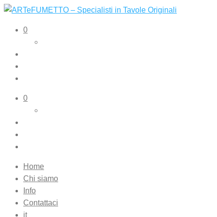
ARTeFUMETTO – Specialisti in Tavole Originali
Tavole originali e illustrazioni originali
0
0
Home
Chi siamo
Info
Contattaci
it