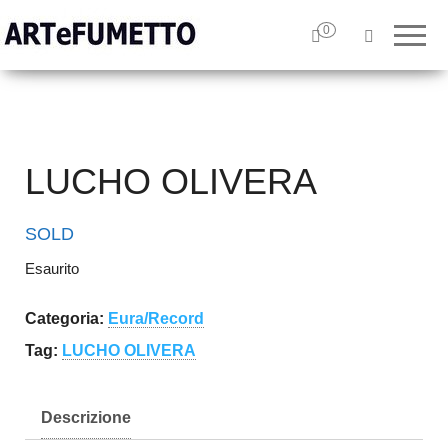
ARTeFUMETTO
Tavole
originali e
0
– Specialisti in
illustrazioni
originali
Tavole Originali
LUCHO OLIVERA
SOLD
Esaurito
Categoria:
Eura/Record
Tag:
LUCHO OLIVERA
Descrizione