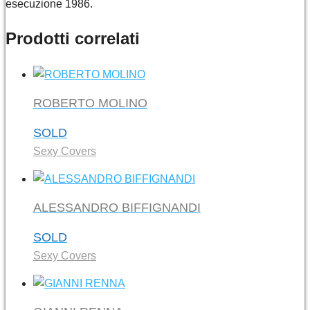
esecuzione 1986.
Prodotti correlati
ROBERTO MOLINO
SOLD
Sexy Covers
ALESSANDRO BIFFIGNANDI
SOLD
Sexy Covers