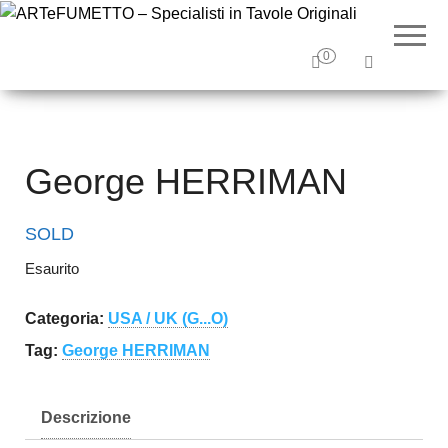
ARTeF
Tavole
originali e
– Special
illustrazioni
0
originali
Tavole O
George HERRIMAN
SOLD
Esaurito
Categoria:
USA / UK (G...O)
Tag:
George HERRIMAN
Descrizione