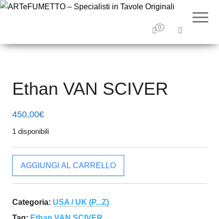
ARTeF
Tavole
originali e
– Special
illustrazioni
0
originali
Tavole O
Ethan VAN SCIVER
450,00
€
1 disponibili
Ethan VAN SCIVER quantità
AGGIUNGI AL CARRELLO
Categoria:
USA / UK (P...Z)
Tag:
Ethan VAN SCIVER