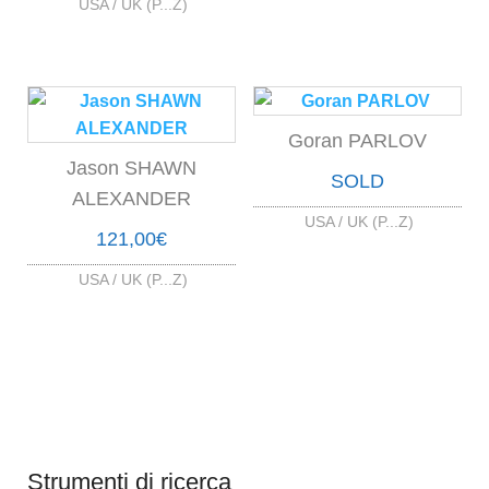
USA / UK (P...Z)
Goran PARLOV
Jason SHAWN
SOLD
ALEXANDER
USA / UK (P...Z)
121,00
€
USA / UK (P...Z)
Strumenti di ricerca