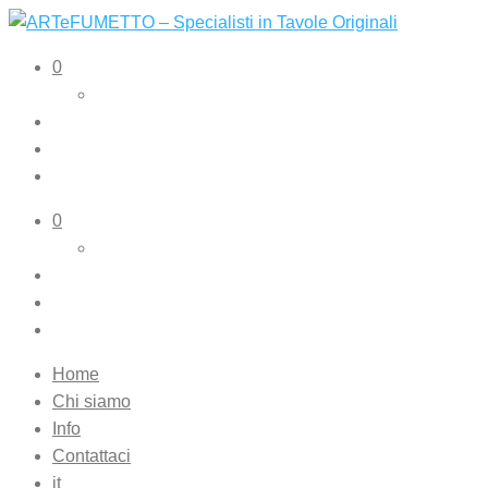
ARTeFUMETTO – Specialisti in Tavole Originali
Tavole originali e illustrazioni originali
0
0
Home
Chi siamo
Info
Contattaci
it