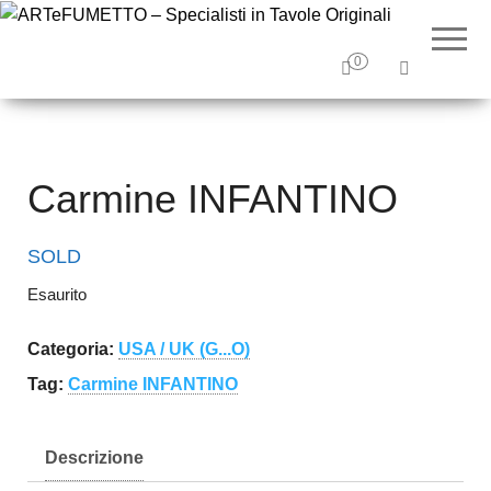
ARTeF
Tavole
originali e
– Special
illustrazioni
0
originali
Tavole O
Carmine INFANTINO
SOLD
Esaurito
Categoria:
USA / UK (G...O)
Tag:
Carmine INFANTINO
Descrizione