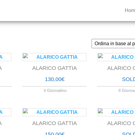
UMETTO
Hom
isti in
riginali
ecente
A
ALARICO GATTIA
ALARICO 
130,00
€
SOL
Il Giornalino
Il Giorna
A
ALARICO GATTIA
ALARICO 
150,00
€
SOL