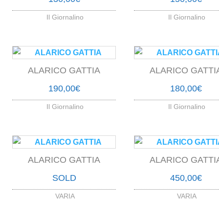
Il Giornalino
Il Giornalino
ALARICO GATTIA
ALARICO GATTI
190,00
€
180,00
€
Il Giornalino
Il Giornalino
ALARICO GATTIA
ALARICO GATTI
SOLD
450,00
€
VARIA
VARIA