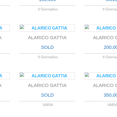
Il Giornalino
Il Giorna
A
ALARICO GATTIA
ALARICO 
SOLD
200,0
Il Giornalino
Il Giorna
A
ALARICO GATTIA
ALARICO 
SOLD
350,0
VARIA
VARI